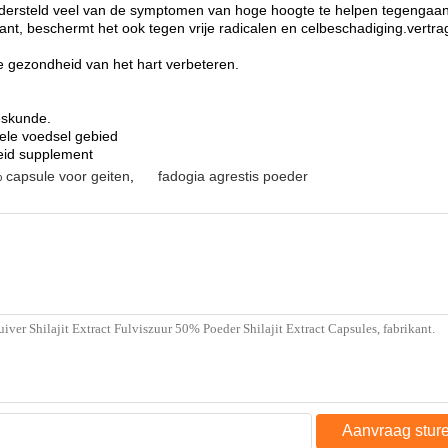
ondersteld veel van de symptomen van hoge hoogte te helpen tegengaan
xidant, beschermt het ook tegen vrije radicalen en celbeschadiging.ver
e gezondheid van het hart verbeteren.
eskunde.
nele voedsel gebied
eid supplement
 capsule voor geiten
,
fadogia agrestis poeder
Aanvraag stur