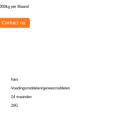
000kg per Maand
Contact nu
hars
Voedingsmiddelen/geneesmiddelen
24 maanden
20G