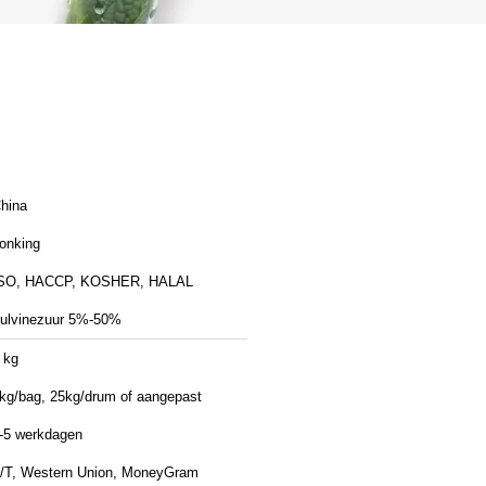
hina
onking
SO, HACCP, KOSHER, HALAL
ulvinezuur 5%-50%
 kg
kg/bag, 25kg/drum of aangepast
-5 werkdagen
/T, Western Union, MoneyGram