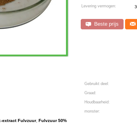
Levering vermogen:
3
Beste prijs
Gebruikt deel:
Graad:
Houdbaarheid:
monster:
it-extract Fulvzuur
Fulvzuur 50%
,