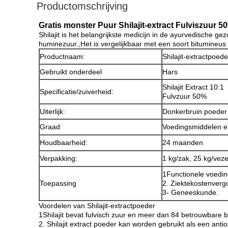
Productomschrijving
Gratis monster Puur Shilajit-extract Fulviszuur 5
Shilajit is het belangrijkste medicijn in de ayurvedische g
huminezuur.,Het is vergelijkbaar met een soort bitumineus 
Productnaam:
Shilajit-extractpoede
Gebruikt onderdeel
Hars
Shilajit Extract 10:1
Specificatie/zuiverheid:
Fulvzuur 50%
Uiterlijk:
Donkerbruin poeder
Graad
Voedingsmiddelen 
Houdbaarheid:
24 maanden
Verpakking:
1 kg/zak, 25 kg/vez
1Functionele voedi
Toepassing
2. Ziektekostenverg
3- Geneeskunde.
Voordelen van Shilajit-extractpoeder
1Shilajit bevat fulvisch zuur en meer dan 84 betrouwbare 
2. Shilajit extract poeder kan worden gebruikt als een anti