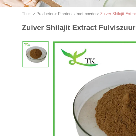
Thuis
>
Producten
>
Plantenextract poeder
>
Zuiver Shilajit Extr
Zuiver Shilajit Extract Fulviszuu