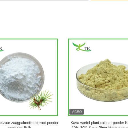
nkgo Biloba Plantenextract Poeder
EGB 761 Natuurlijk Ginkgo Bilob
 24% Lactonen 6% Ginkgo Biloba
extract poeder 20:1