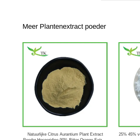
Meer Plantenextract poeder
ct Poeder
OEM Private Label Op maat gemaakte formule
Zuiver Gi
ax Ginseng
Ginkgo Biloba capsules Ginkgo Biloba poeder
Flavonen