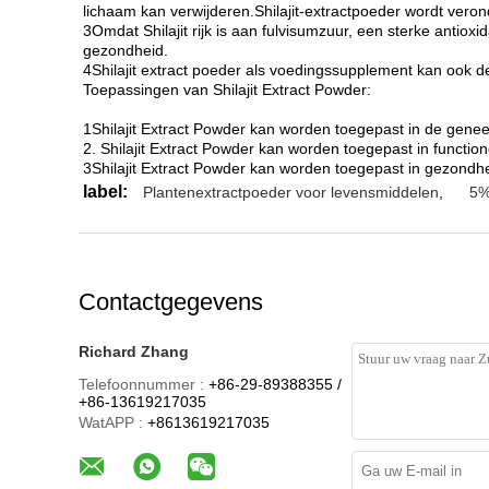
lichaam kan verwijderen.Shilajit-extractpoeder wordt ver
3Omdat Shilajit rijk is aan fulvisumzuur, een sterke antio
gezondheid.
4Shilajit extract poeder als voedingssupplement kan ook d
Toepassingen van Shilajit Extract Powder:
1Shilajit Extract Powder kan worden toegepast in de gene
2. Shilajit Extract Powder kan worden toegepast in functio
3Shilajit Extract Powder kan worden toegepast in gezondh
label:
Plantenextractpoeder voor levensmiddelen
,
5%
Contactgegevens
Richard Zhang
Telefoonnummer :
+86-29-89388355 /
+86-13619217035
WatAPP :
+8613619217035