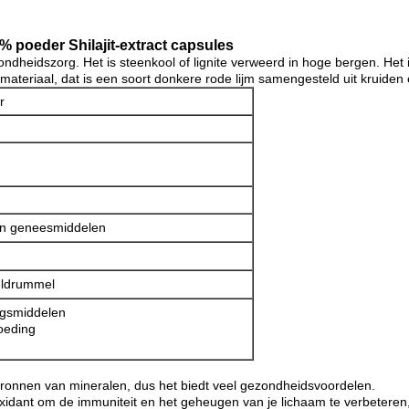
0% poeder Shilajit-extract capsules
ezondheidszorg. Het is steenkool of lignite verweerd in hoge bergen. He
materiaal, dat is een soort donkere rode lijm samengesteld uit kruiden 
r
en geneesmiddelen
eldrummel
ngsmiddelen
oeding
bronnen van mineralen, dus het biedt veel gezondheidsvoordelen.
oxidant om de immuniteit en het geheugen van je lichaam te verbeteren, 