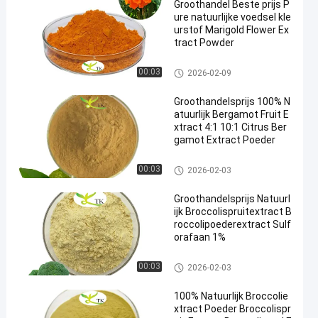
Groothandel Beste prijs P
ure natuurlijke voedsel kle
urstof Marigold Flower Ex
tract Powder
Plantenextract poeder
00:03
2026-02-09
Groothandelsprijs 100% N
atuurlijk Bergamot Fruit E
xtract 4:1 10:1 Citrus Ber
gamot Extract Poeder
Plantenextract poeder
00:03
2026-02-03
Groothandelsprijs Natuurl
ijk Broccolispruitextract B
roccolipoederextract Sulf
orafaan 1%
Plantenextract poeder
00:03
2026-02-03
100% Natuurlijk Broccolie
xtract Poeder Broccolispr