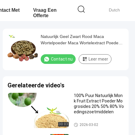
tact Met
Vraag Een
Dutch
Offerte
Natuurlijk Geel Zwart Rood Maca
Wortelpoeder Maca Wortelextract Poeder
Aangepaste Maca Wortel Capsules in Bulk
Contact nu
Leer meer
Gerelateerde video's
100% Puur Natuurlijk Mon
k Fruit Extract Poeder Mo
grosides 20% 50% 80% Vo
edingszoetmiddelen
Plantenextract poeder
00:03
2026-03-02