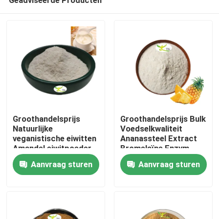
Groothandelsprijs
Groothandelsprijs Bulk
Natuurlijke
Voedselkwaliteit
veganistische eiwitten
Ananassteel Extract
Amandel eiwitpoeder
Bromelaïne Enzym
Thuis
40% 50% 60%
Poeder 1200/2400
Aanvraag sturen
Aanvraag sturen
GDU
Producten
Over ons