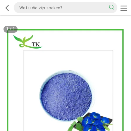
1
/
1