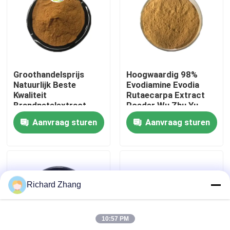
Fabriekstocht
Kwaliteitscontrole
Groothandelsprijs
Hoogwaardig 98%
Natuurlijk Beste
Evodiamine Evodia
Neem contact met ons op
Kwaliteit
Rutaecarpa Extract
Brandnetelextract
Poeder Wu Zhu Yu
0,4% Beta-sitosterol
Extract Poeder
Aanvraag sturen
Aanvraag sturen
Poeder
Vraag een offerte
Plantenextract poeder
Richard Zhang
Super Voedselpoeder
10:57 PM
Kosmetische Grondstoffen