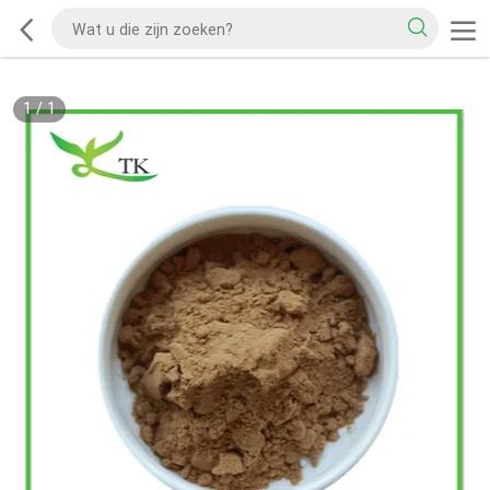
1
/
1