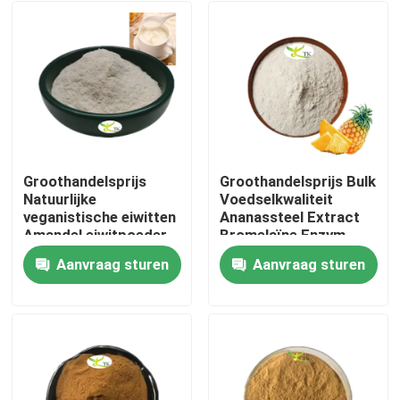
Groothandelsprijs
Groothandelsprijs Bulk
Natuurlijke
Voedselkwaliteit
veganistische eiwitten
Ananassteel Extract
Amandel eiwitpoeder
Bromelaïne Enzym
40% 50% 60%
Poeder 1200/2400
Aanvraag sturen
Aanvraag sturen
GDU
Thuis
Producten
Over ons