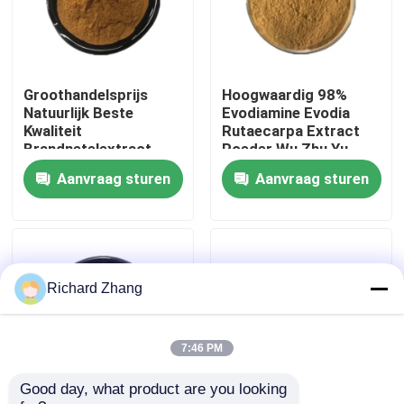
Fabriekstocht
Groothandelsprijs
Hoogwaardig 98%
Kwaliteitscontrole
Natuurlijk Beste
Evodiamine Evodia
Kwaliteit
Rutaecarpa Extract
Brandnetelextract
Poeder Wu Zhu Yu
Neem contact met ons op
0,4% Beta-sitosterol
Extract Poeder
Aanvraag sturen
Aanvraag sturen
Poeder
Vraag een offerte
Plantenextract poeder
Richard Zhang
Super Voedselpoeder
7:46 PM
Good day, what product are you looking 
Kosmetische Grondstoffen