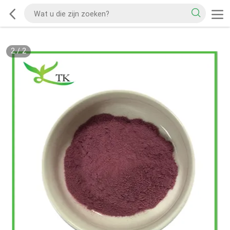
2
/
2