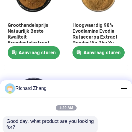
Fabriekstocht
Groothandelsprijs
Hoogwaardig 98%
Natuurlijk Beste
Evodiamine Evodia
Kwaliteitscontrole
Kwaliteit
Rutaecarpa Extract
Brandnetelextract
Poeder Wu Zhu Yu
0,4% Beta-sitosterol
Extract Poeder
Aanvraag sturen
Aanvraag sturen
Neem contact met ons op
Poeder
Vraag een offerte
Richard Zhang
Plantenextract poeder
1:29 AM
Super Voedselpoeder
Good day, what product are you looking 
for?
Groothandel Prijs
Groothandelsprijs
Kosmetische Grondstoffen