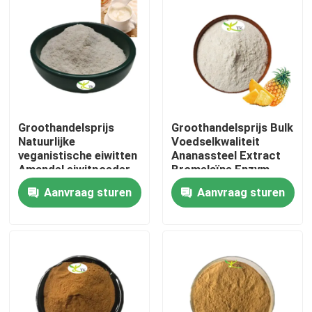
Groothandelsprijs
Groothandelsprijs Bulk
Natuurlijke
Voedselkwaliteit
veganistische eiwitten
Ananassteel Extract
Amandel eiwitpoeder
Bromelaïne Enzym
40% 50% 60%
Poeder 1200/2400
Aanvraag sturen
Aanvraag sturen
GDU
Thuis
Producten
Over ons