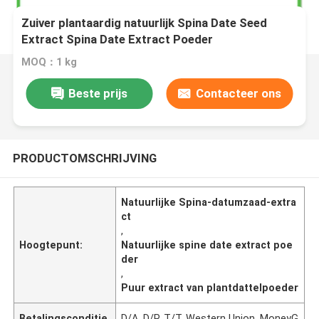
Zuiver plantaardig natuurlijk Spina Date Seed
Extract Spina Date Extract Poeder
MOQ：1 kg
Beste prijs
Contacteer ons
PRODUCTOMSCHRIJVING
Natuurlijke Spina-datumzaad-extra
ct
,
Hoogtepunt:
Natuurlijke spine date extract poe
der
,
Puur extract van plantdattelpoeder
Betalingsconditie
D/A, D/P, T/T, Western Union, MoneyG