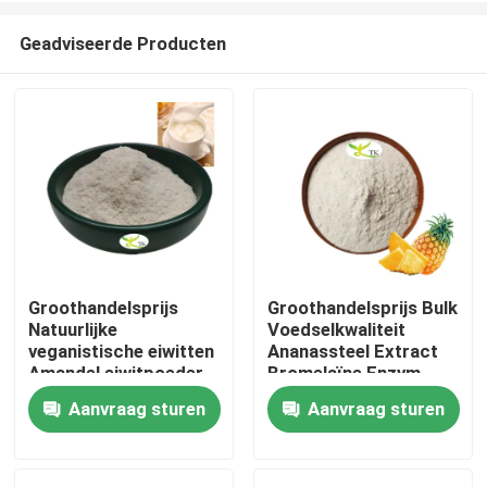
Geadviseerde Producten
Groothandelsprijs
Groothandelsprijs Bulk
Natuurlijke
Voedselkwaliteit
Thuis
veganistische eiwitten
Ananassteel Extract
Amandel eiwitpoeder
Bromelaïne Enzym
40% 50% 60%
Poeder 1200/2400
Aanvraag sturen
Aanvraag sturen
Producten
GDU
Over ons