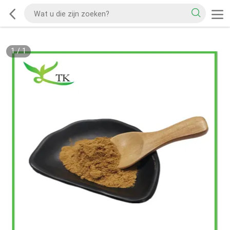
1
/
1