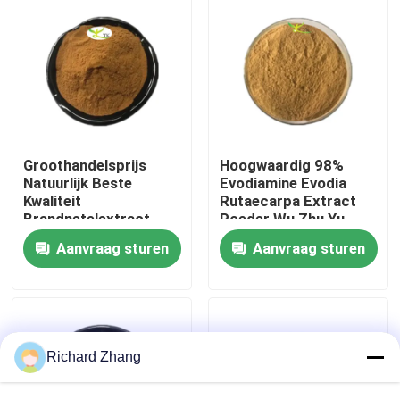
Fabriekstocht
Kwaliteitscontrole
Neem contact met ons op
Groothandelsprijs
Hoogwaardig 98%
Natuurlijk Beste
Evodiamine Evodia
Kwaliteit
Rutaecarpa Extract
Brandnetelextract
Poeder Wu Zhu Yu
Vraag een offerte
0,4% Beta-sitosterol
Extract Poeder
Aanvraag sturen
Aanvraag sturen
Poeder
Plantenextract poeder
Super Voedselpoeder
Richard Zhang
Kosmetische Grondstoffen