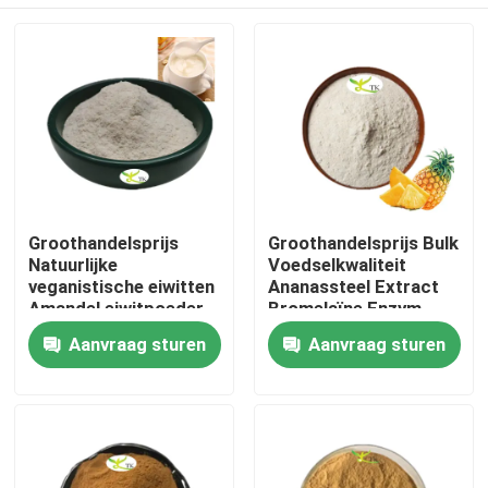
Groothandelsprijs
Groothandelsprijs Bulk
Natuurlijke
Voedselkwaliteit
veganistische eiwitten
Ananassteel Extract
Amandel eiwitpoeder
Bromelaïne Enzym
40% 50% 60%
Poeder 1200/2400
Thuis
Aanvraag sturen
Aanvraag sturen
GDU
Producten
Over ons