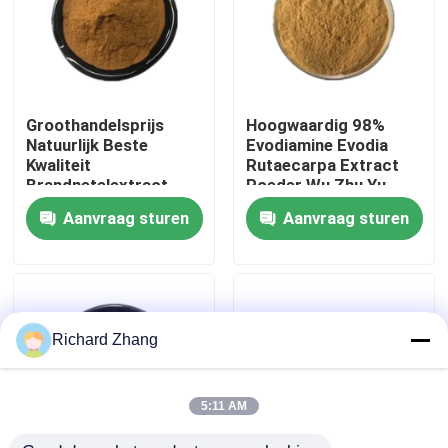
Fabriekstocht
Kwaliteitscontrole
Groothandelsprijs
Hoogwaardig 98%
Natuurlijk Beste
Evodiamine Evodia
Kwaliteit
Rutaecarpa Extract
Neem contact met ons op
Brandnetelextract
Poeder Wu Zhu Yu
0,4% Beta-sitosterol
Extract Poeder
Aanvraag sturen
Aanvraag sturen
Poeder
Vraag een offerte
Plantenextract poeder
Richard Zhang
Super Voedselpoeder
5:11 AM
Kosmetische Grondstoffen