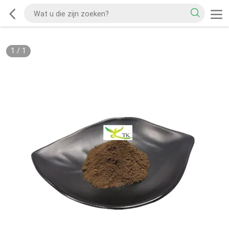
1
/
1