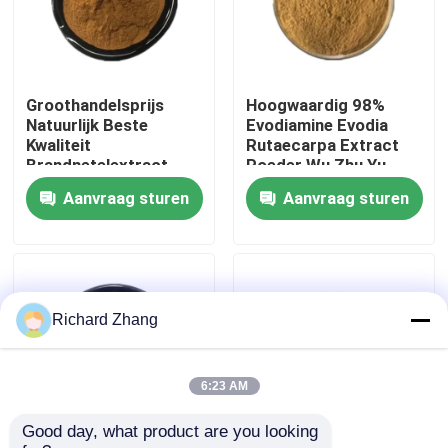
Fabriekstocht
Groothandelsprijs
Hoogwaardig 98%
Kwaliteitscontrole
Natuurlijk Beste
Evodiamine Evodia
Kwaliteit
Rutaecarpa Extract
Brandnetelextract
Poeder Wu Zhu Yu
Neem contact met ons op
0,4% Beta-sitosterol
Extract Poeder
Aanvraag sturen
Aanvraag sturen
Poeder
Vraag een offerte
Plantenextract poeder
Richard Zhang
Super Voedselpoeder
6:23 AM
Good day, what product are you looking 
Kosmetische Grondstoffen