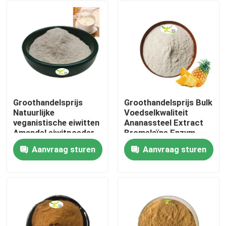
Groothandelsprijs
Groothandelsprijs Bulk
Natuurlijke
Voedselkwaliteit
veganistische eiwitten
Ananassteel Extract
Amandel eiwitpoeder
Bromelaïne Enzym
40% 50% 60%
Poeder 1200/2400
Aanvraag sturen
Aanvraag sturen
GDU
Thuis
Producten
Over ons