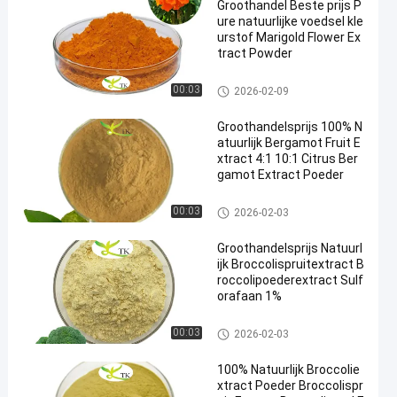
Groothandel Beste prijs P
ure natuurlijke voedsel kle
urstof Marigold Flower Ex
tract Powder
Plantenextract poeder
00:03
2026-02-09
Groothandelsprijs 100% N
atuurlijk Bergamot Fruit E
xtract 4:1 10:1 Citrus Ber
gamot Extract Poeder
Plantenextract poeder
00:03
2026-02-03
Groothandelsprijs Natuurl
ijk Broccolispruitextract B
roccolipoederextract Sulf
orafaan 1%
Plantenextract poeder
00:03
2026-02-03
100% Natuurlijk Broccolie
xtract Poeder Broccolispr