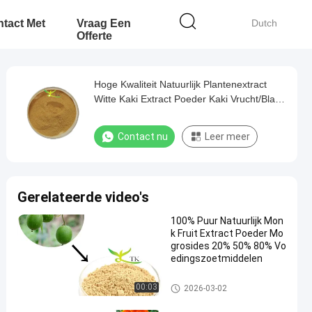
tact Met
Vraag Een
Dutch
Offerte
Hoge Kwaliteit Natuurlijk Plantenextract
Witte Kaki Extract Poeder Kaki Vrucht/Blad
Extract
Contact nu
Leer meer
Gerelateerde video's
100% Puur Natuurlijk Mon
k Fruit Extract Poeder Mo
grosides 20% 50% 80% Vo
edingszoetmiddelen
Plantenextract poeder
00:03
2026-03-02